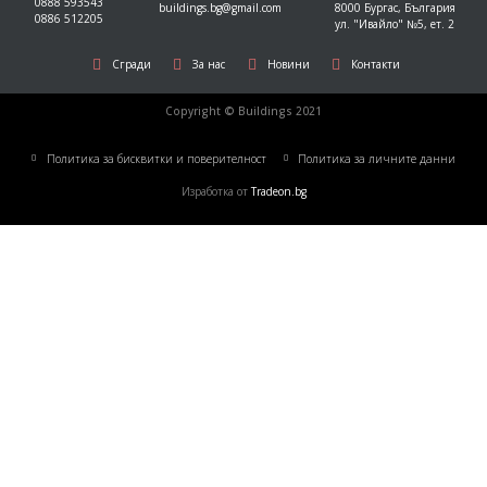
0888 593543
buildings.bg@gmail.com
8000 Бургас, България
0886 512205
ул. "Ивайло" №5, ет. 2
Сгради
За нас
Новини
Контакти
Copyright © Buildings 2021
Политика за бисквитки и поверителност
Политика за личните данни
Изработка от
Tradeon.bg