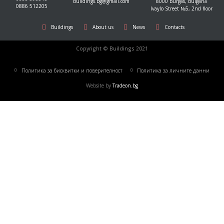
buildings.bg@gmail.com
8000 Burgas, Bulgaria
0886 512205
Ivaylo Street №5, 2nd floor
Buildings
About us
News
Contacts
Copyright © Buildings 2021
Политика за бисквитки и поверителност
Политика за личните данни
Website by
Tradeon.bg