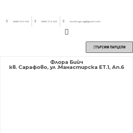
0888 593 543
0886 512 205
buildings.bg@gmail.com
ТЪРСИМ ПАРЦЕЛИ
Флора Бийч
кв. Сарафово, ул .Манастирска ЕТ.1, Ап.6