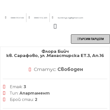
0888 593 543
0886 512 205
buildings.bg@gmail.com
ТЪРСИМ ПАРЦЕЛИ
Флора Бийч
кв. Сарафово, ул .Манастирска ЕТ.3, Ап.16
Статус:
Свободен
Етаж:
3
Тип:
Апартамент
Брой стаи:
2